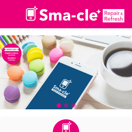
コ
ン
テ
ン
ツ
へ
ス
キ
ッ
プ